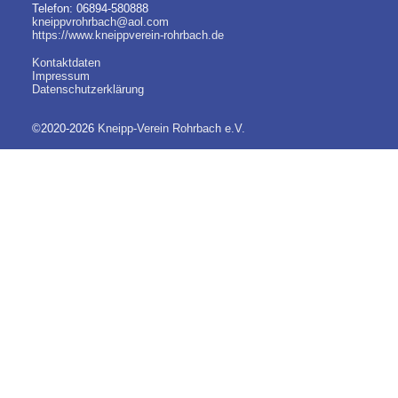
Telefon: 06894-580888
kneippvrohrbach@aol.com
https://www.kneippverein-rohrbach.de
Kontaktdaten
Impressum
Datenschutzerklärung
©2020-2026
Kneipp-Verein Rohrbach e.V.