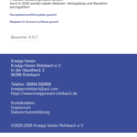
Auch in 2026 werden wieder Aktionen -Verdopplung und Marathon-
durchgeführt!
Übungsleiterinnen/Übungsleiter gesucht!
Mitglieder für Vorstand und Beirat gesucht!
Besucher: 6.517
Kneipp-Verein
Kneipp-Verein Rohrbach e.V.
In der Haselheck 3
66386 Rohrbach
Telefon: 06894-580888
kneippvrohrbach@aol.com
https://www.kneippverein-rohrbach.de
Kontaktdaten
Impressum
Datenschutzerklärung
©2020-2026
Kneipp-Verein Rohrbach e.V.